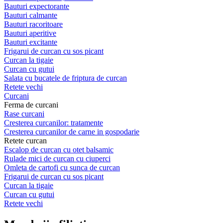
Bauturi expectorante
Bauturi calmante
Bauturi racoritoare
Bauturi aperitive
Bauturi excitante
Frigarui de curcan cu sos picant
Curcan la tigaie
Curcan cu gutui
Salata cu bucatele de friptura de curcan
Retete vechi
Curcani
Ferma de curcani
Rase curcani
Cresterea curcanilor: tratamente
Cresterea curcanilor de carne in gospodarie
Retete curcan
Escalop de curcan cu otet balsamic
Rulade mici de curcan cu ciuperci
Omleta de cartofi cu sunca de curcan
Frigarui de curcan cu sos picant
Curcan la tigaie
Curcan cu gutui
Retete vechi