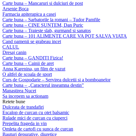
Carte buna – Mancaruri si dulciuri de post
Arsenie Boca
Farmacia apiterapica a casei
Carte buna – Sarbatorile la romani – Tudor Pamfile
Carte buna – CINE SUNTEM, Dan Puric
Carte buna – Traieste slab, gurmand si sanatos
Carte buna – 101 ALIMENTE CARE VA POT SALVA VIATA
Cand oamenii se grabeau incet
CALUL
Dresaj canin
Carte buna – GANDITI Fizica!
Carte buna – Cainii de aret
Anna Karenina, un film de vazut
O altfel de scoala de sport
Curs de Gospodarie – Servirea dulcetii si a bomboanelor
Carte buna – „Caracterul inseamna destin”
Manastirea Nucet
Sa incepem sa actionam
Retete bune
Dulceata de trandafiri
Escalop de curcan cu otet balsamic
Rulade mici de curcan cu ciuperci
Prepelita frageda in vin
Omleta de cartofi cu sunca de curcan
Bauturi depurative, diuretice