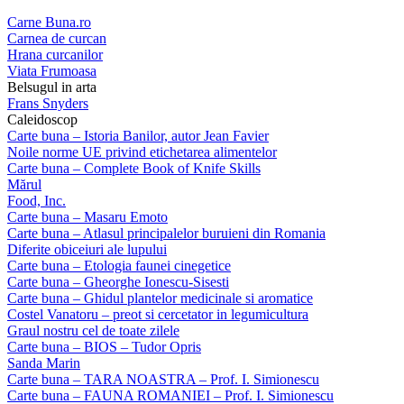
Carne Buna.ro
Carnea de curcan
Hrana curcanilor
Viata Frumoasa
Belsugul in arta
Frans Snyders
Caleidoscop
Carte buna – Istoria Banilor, autor Jean Favier
Noile norme UE privind etichetarea alimentelor
Carte buna – Complete Book of Knife Skills
Mărul
Food, Inc.
Carte buna – Masaru Emoto
Carte buna – Atlasul principalelor buruieni din Romania
Diferite obiceiuri ale lupului
Carte buna – Etologia faunei cinegetice
Carte buna – Gheorghe Ionescu-Sisesti
Carte buna – Ghidul plantelor medicinale si aromatice
Costel Vanatoru – preot si cercetator in legumicultura
Graul nostru cel de toate zilele
Carte buna – BIOS – Tudor Opris
Sanda Marin
Carte buna – TARA NOASTRA – Prof. I. Simionescu
Carte buna – FAUNA ROMANIEI – Prof. I. Simionescu