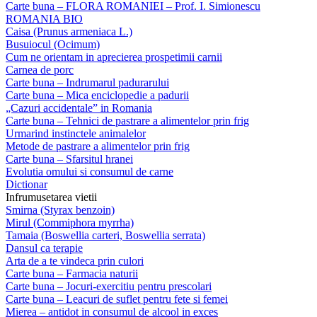
Carte buna – FLORA ROMANIEI – Prof. I. Simionescu
ROMANIA BIO
Caisa (Prunus armeniaca L.)
Busuiocul (Ocimum)
Cum ne orientam in aprecierea prospetimii carnii
Carnea de porc
Carte buna – Indrumarul padurarului
Carte buna – Mica enciclopedie a padurii
„Cazuri accidentale” in Romania
Carte buna – Tehnici de pastrare a alimentelor prin frig
Urmarind instinctele animalelor
Metode de pastrare a alimentelor prin frig
Carte buna – Sfarsitul hranei
Evolutia omului si consumul de carne
Dictionar
Infrumusetarea vietii
Smirna (Styrax benzoin)
Mirul (Commiphora myrrha)
Tamaia (Boswellia carteri, Boswellia serrata)
Dansul ca terapie
Arta de a te vindeca prin culori
Carte buna – Farmacia naturii
Carte buna – Jocuri-exercitiu pentru prescolari
Carte buna – Leacuri de suflet pentru fete si femei
Mierea – antidot in consumul de alcool in exces