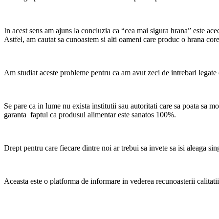
In acest sens am ajuns la concluzia ca “cea mai sigura hrana” este ac
Astfel, am cautat sa cunoastem si alti oameni care produc o hrana core
Am studiat aceste probleme pentru ca am avut zeci de intrebari legate
Se pare ca in lume nu exista institutii sau autoritati care sa poata sa m
garanta faptul ca produsul alimentar este sanatos 100%.
Drept pentru care fiecare dintre noi ar trebui sa invete sa isi aleaga s
Aceasta este o platforma de informare in vederea recunoasterii calitatii