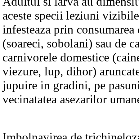
Adultul si larva au dimensi
aceste specii leziuni vizibil
infesteaza prin consumarea 
(soareci, sobolani) sau de c
carnivorele domestice (caine,
viezure, lup, dihor) aruncat
jupuire in gradini, pe pasuni
vecinatatea asezarilor uman
Imbolnavirea de trichinelo