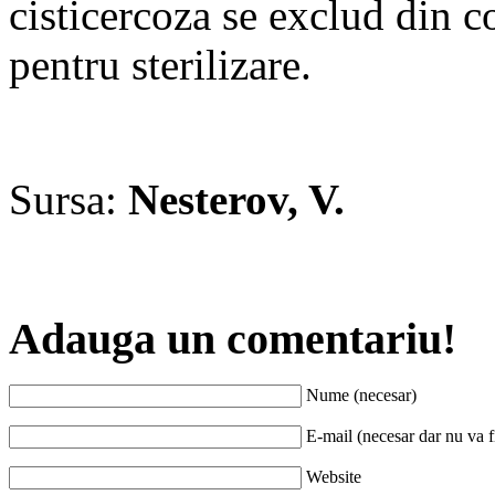
cisticercoza se exclud din c
pentru sterilizare.
Sursa:
Nesterov, V.
Adauga un comentariu!
Nume (necesar)
E-mail (necesar dar nu va fi
Website