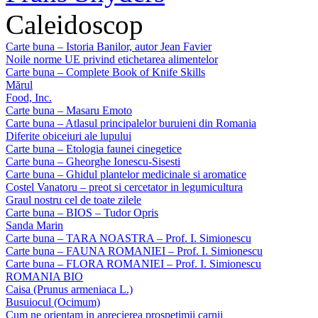
Caleidoscop
Carte buna – Istoria Banilor, autor Jean Favier
Noile norme UE privind etichetarea alimentelor
Carte buna – Complete Book of Knife Skills
Mărul
Food, Inc.
Carte buna – Masaru Emoto
Carte buna – Atlasul principalelor buruieni din Romania
Diferite obiceiuri ale lupului
Carte buna – Etologia faunei cinegetice
Carte buna – Gheorghe Ionescu-Sisesti
Carte buna – Ghidul plantelor medicinale si aromatice
Costel Vanatoru – preot si cercetator in legumicultura
Graul nostru cel de toate zilele
Carte buna – BIOS – Tudor Opris
Sanda Marin
Carte buna – TARA NOASTRA – Prof. I. Simionescu
Carte buna – FAUNA ROMANIEI – Prof. I. Simionescu
Carte buna – FLORA ROMANIEI – Prof. I. Simionescu
ROMANIA BIO
Caisa (Prunus armeniaca L.)
Busuiocul (Ocimum)
Cum ne orientam in aprecierea prospetimii carnii