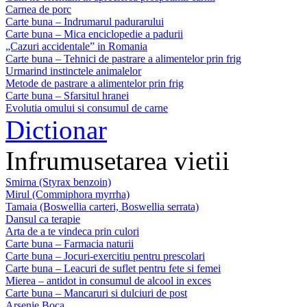
Carnea de porc
Carte buna – Indrumarul padurarului
Carte buna – Mica enciclopedie a padurii
„Cazuri accidentale” in Romania
Carte buna – Tehnici de pastrare a alimentelor prin frig
Urmarind instinctele animalelor
Metode de pastrare a alimentelor prin frig
Carte buna – Sfarsitul hranei
Evolutia omului si consumul de carne
Dictionar
Infrumusetarea vietii
Smirna (Styrax benzoin)
Mirul (Commiphora myrrha)
Tamaia (Boswellia carteri, Boswellia serrata)
Dansul ca terapie
Arta de a te vindeca prin culori
Carte buna – Farmacia naturii
Carte buna – Jocuri-exercitiu pentru prescolari
Carte buna – Leacuri de suflet pentru fete si femei
Mierea – antidot in consumul de alcool in exces
Carte buna – Mancaruri si dulciuri de post
Arsenie Boca