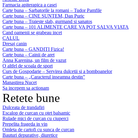
Farmacia apiterapica a casei
Carte buna – Sarbatorile la romani – Tudor Pamfile
Carte buna – CINE SUNTEM, Dan Puric
Carte buna – Traieste slab, gurmand si sanatos
Carte buna – 101 ALIMENTE CARE VA POT SALVA VIATA
Cand oamenii se grabeau incet
CALUL
Dresaj canin
Carte buna – GANDITI Fizica!
Carte buna – Cainii de aret
Anna Karenina, un film de vazut
O altfel de scoala de sport
Curs de Gospodarie – Servirea dulcetii si a bomboanelor
Carte buna – „Caracterul inseamna destin”
Manastirea Nucet
Sa incepem sa actionam
Retete bune
Dulceata de trandafiri
Escalop de curcan cu otet balsamic
Rulade mici de curcan cu ciuperci
Prepelita frageda in vin
Omleta de cartofi cu sunca de curcan
Bauturi depurative, diuretice