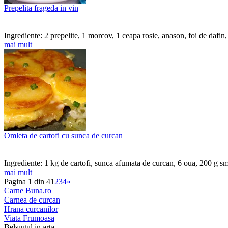
Prepelita frageda in vin
Ingrediente: 2 prepelite, 1 morcov, 1 ceapa rosie, anason, foi de dafin,
mai mult
Omleta de cartofi cu sunca de curcan
Ingrediente: 1 kg de cartofi, sunca afumata de curcan, 6 oua, 200 g sm
mai mult
Pagina 1 din 4
1
2
3
4
»
Carne Buna.ro
Carnea de curcan
Hrana curcanilor
Viata Frumoasa
Belsugul in arta