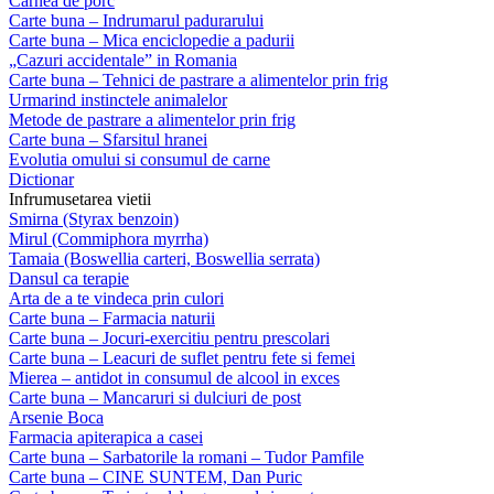
Carnea de porc
Carte buna – Indrumarul padurarului
Carte buna – Mica enciclopedie a padurii
„Cazuri accidentale” in Romania
Carte buna – Tehnici de pastrare a alimentelor prin frig
Urmarind instinctele animalelor
Metode de pastrare a alimentelor prin frig
Carte buna – Sfarsitul hranei
Evolutia omului si consumul de carne
Dictionar
Infrumusetarea vietii
Smirna (Styrax benzoin)
Mirul (Commiphora myrrha)
Tamaia (Boswellia carteri, Boswellia serrata)
Dansul ca terapie
Arta de a te vindeca prin culori
Carte buna – Farmacia naturii
Carte buna – Jocuri-exercitiu pentru prescolari
Carte buna – Leacuri de suflet pentru fete si femei
Mierea – antidot in consumul de alcool in exces
Carte buna – Mancaruri si dulciuri de post
Arsenie Boca
Farmacia apiterapica a casei
Carte buna – Sarbatorile la romani – Tudor Pamfile
Carte buna – CINE SUNTEM, Dan Puric