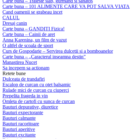
Carte buna – Traieste slab, gurmand si sanatos
Carte buna – 101 ALIMENTE CARE VA POT SALVA VIATA
Cand oamenii se grabeau incet
CALUL
Dresaj canin
Carte buna – GANDITI Fizica!
Carte buna – Cainii de aret
Anna Karenina, un film de vazut
O altfel de scoala de sport
Curs de Gospodarie – Servirea dulcetii si a bomboanelor
Carte buna – „Caracterul inseamna destin”
Manastirea Nucet
Sa incepem sa actionam
Retete bune
Dulceata de trandafiri
Escalop de curcan cu otet balsamic
Rulade mici de curcan cu ciuperci
Prepelita frageda in vin
Omleta de cartofi cu sunca de curcan
Bauturi depurative, diuretice
Bauturi expectorante
Bauturi calmante
Bauturi racoritoare
Bauturi aperitive
Bauturi excitante