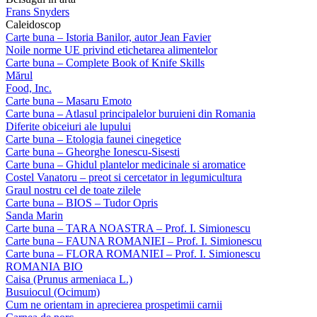
Frans Snyders
Caleidoscop
Carte buna – Istoria Banilor, autor Jean Favier
Noile norme UE privind etichetarea alimentelor
Carte buna – Complete Book of Knife Skills
Mărul
Food, Inc.
Carte buna – Masaru Emoto
Carte buna – Atlasul principalelor buruieni din Romania
Diferite obiceiuri ale lupului
Carte buna – Etologia faunei cinegetice
Carte buna – Gheorghe Ionescu-Sisesti
Carte buna – Ghidul plantelor medicinale si aromatice
Costel Vanatoru – preot si cercetator in legumicultura
Graul nostru cel de toate zilele
Carte buna – BIOS – Tudor Opris
Sanda Marin
Carte buna – TARA NOASTRA – Prof. I. Simionescu
Carte buna – FAUNA ROMANIEI – Prof. I. Simionescu
Carte buna – FLORA ROMANIEI – Prof. I. Simionescu
ROMANIA BIO
Caisa (Prunus armeniaca L.)
Busuiocul (Ocimum)
Cum ne orientam in aprecierea prospetimii carnii