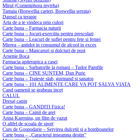
Mirul (Commiphora myrrha)
Tamaia (Boswellia carteri, Boswellia serrata)
Dansul ca terapie
Arta de a te vindeca prin culori
Carte buna – Farmacia naturii
Carte buna – Jocuri-exercitiu pentru prescolari
Carte buna – Leacuri de suflet pentru fete si femei
Mierea – antidot in consumul de alcool in exces
Carte buna – Mancaruri si dulciuri de post
Arsenie Boca
Farmacia apiterapica a casei
Carte buna – Sarbatorile la romani – Tudor Pamfile
Carte buna – CINE SUNTEM, Dan Puric
Carte buna – Traieste slab, gurmand si sanatos
Carte buna – 101 ALIMENTE CARE VA POT SALVA VIATA
Cand oamenii se grabeau incet
CALUL
Dresaj canin
Carte buna – GANDITI Fizica!
Carte buna – Cainii de aret
Anna Karenina, un film de vazut
O altfel de scoala de sport
Curs de Gospodarie – Servirea dulcetii si a bomboanelor
Carte buna – „Caracterul inseamna destin”