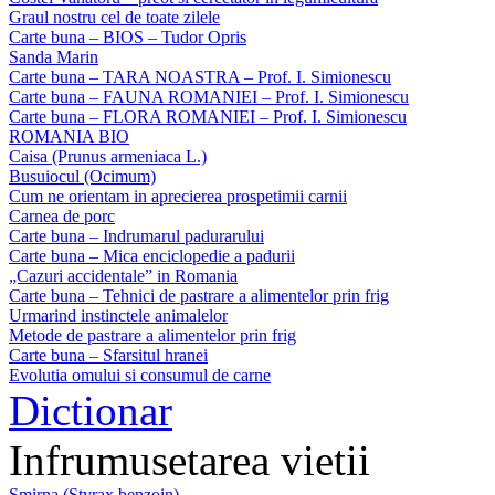
Graul nostru cel de toate zilele
Carte buna – BIOS – Tudor Opris
Sanda Marin
Carte buna – TARA NOASTRA – Prof. I. Simionescu
Carte buna – FAUNA ROMANIEI – Prof. I. Simionescu
Carte buna – FLORA ROMANIEI – Prof. I. Simionescu
ROMANIA BIO
Caisa (Prunus armeniaca L.)
Busuiocul (Ocimum)
Cum ne orientam in aprecierea prospetimii carnii
Carnea de porc
Carte buna – Indrumarul padurarului
Carte buna – Mica enciclopedie a padurii
„Cazuri accidentale” in Romania
Carte buna – Tehnici de pastrare a alimentelor prin frig
Urmarind instinctele animalelor
Metode de pastrare a alimentelor prin frig
Carte buna – Sfarsitul hranei
Evolutia omului si consumul de carne
Dictionar
Infrumusetarea vietii
Smirna (Styrax benzoin)