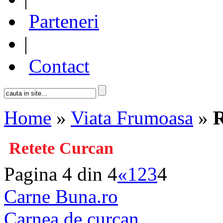
Parteneri
|
Contact
Home
»
Viata Frumoasa
»
R
Retete Curcan
Pagina 4 din 4
«
1
2
3
4
Carne Buna.ro
Carnea de curcan