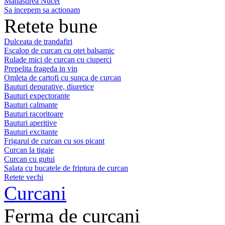
Manastirea Nucet
Sa incepem sa actionam
Retete bune
Dulceata de trandafiri
Escalop de curcan cu otet balsamic
Rulade mici de curcan cu ciuperci
Prepelita frageda in vin
Omleta de cartofi cu sunca de curcan
Bauturi depurative, diuretice
Bauturi expectorante
Bauturi calmante
Bauturi racoritoare
Bauturi aperitive
Bauturi excitante
Frigarui de curcan cu sos picant
Curcan la tigaie
Curcan cu gutui
Salata cu bucatele de friptura de curcan
Retete vechi
Curcani
Ferma de curcani