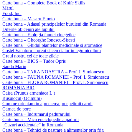
Carte buna – Complete Book of Knife Skills
Mărul
Food, Inc.
Carte buna – Masaru Emoto
Carte buna – Atlasul principalelor buruieni din Romania
Diferite obiceiuri ale lupului
Carte buna – Etologia faunei cinegetice
Carte buna – Gheorghe Ionescu-Sisesti
Carte buna – Ghidul plantelor medicinale si aromatice
Costel Vanatoru – preot si cercetator in legumicultura
Graul nostru cel de toate zilele
Carte buna – BIOS – Tudor Opris
Sanda Marin
Carte buna – TARA NOASTRA – Prof. I. Simionescu
Carte buna – FAUNA ROMANIEI – Prof. I. Simionescu
Carte buna – FLORA ROMANIEI – Prof. I. Simionescu
ROMANIA BIO
Caisa (Prunus armeniaca L.)
Busuiocul (Ocimum)
Cum ne orientam in aprecierea prospetimii carnii
Carnea de porc
Carte buna – Indrumarul padurarului
Carte buna – Mica enciclopedie a padurii
„Cazuri accidentale” in Romania
Carte buna – Tehnici de pastrare a alimentelor prin frig