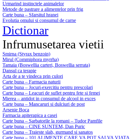
Urmarind instinctele animalelor
Metode de pastrare a alimentelor prin frig
Carte buna – Sfarsitul hranei
Evolutia omului si consumul de carne
Dictionar
Infrumusetarea vietii
Smirna (Styrax benzoin)
Mirul (Commiphora myrrha)
Tamaia (Boswellia carteri, Boswellia serrata)
Dansul ca terapie
Arta de a te vindeca prin culori
Carte buna – Farmacia naturii
Carte buna – Jocuri-exercitiu pentru prescolari
Carte buna – Leacuri de suflet pentru fete si femei
Mierea – antidot in consumul de alcool in exces
Carte buna – Mancaruri si dulciuri de post
Arsenie Boca
Farmacia apiterapica a casei
Carte buna – Sarbatorile la romani – Tudor Pamfile
Carte buna – CINE SUNTEM, Dan Puric
Carte buna – Traieste slab, gurmand si sanatos
Carte buna – 101 ALIMENTE CARE VA POT SALVA VIATA