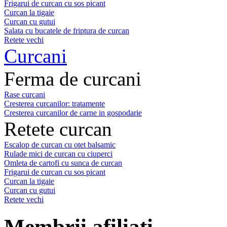
Frigarui de curcan cu sos picant
Curcan la tigaie
Curcan cu gutui
Salata cu bucatele de friptura de curcan
Retete vechi
Curcani
Ferma de curcani
Rase curcani
Cresterea curcanilor: tratamente
Cresterea curcanilor de carne in gospodarie
Retete curcan
Escalop de curcan cu otet balsamic
Rulade mici de curcan cu ciuperci
Omleta de cartofi cu sunca de curcan
Frigarui de curcan cu sos picant
Curcan la tigaie
Curcan cu gutui
Retete vechi
Membrii afiliati