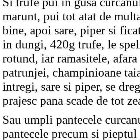
Si trufe pui in gusa curcanul
marunt, pui tot atat de multa
bine, apoi sare, piper si fica
in dungi, 420g trufe, le speli
rotund, iar ramasitele, afara
patrunjei, champinioane taia
intregi, sare si piper, se dr
prajesc pana scade de tot z
Sau umpli pantecele curcanul
pantecele precum si pieptul c