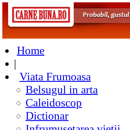
Home
|
Viata Frumoasa
Belsugul in arta
Caleidoscop
Dictionar
Infrumusetarea vietii