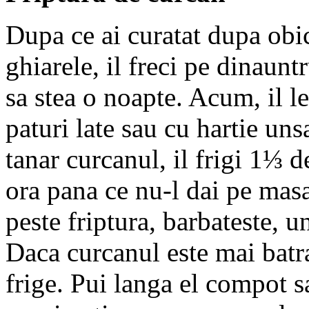
Dupa ce ai curatat dupa obice
ghiarele, il freci pe dinauntr
sa stea o noapte. Acum, il l
paturi late sau cu hartie unsa
tanar curcanul, il frigi 1⅓ d
ora pana ce nu-l dai pe masa,
peste friptura, barbateste, u
Daca curcanul este mai batran
frige. Pui langa el compot s