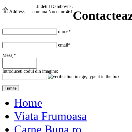
Judetul Dambovita,
Contactea
Address:
comuna Nucet nr 461
nume*
email*
Mesaj*
Introduceti codul din imagine:
Home
Viata Frumoasa
Carne Buna.ro