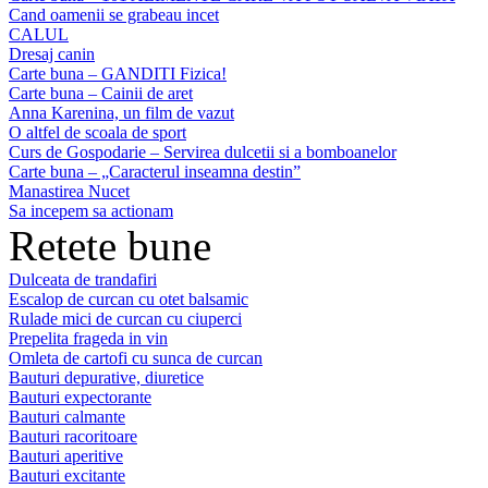
Cand oamenii se grabeau incet
CALUL
Dresaj canin
Carte buna – GANDITI Fizica!
Carte buna – Cainii de aret
Anna Karenina, un film de vazut
O altfel de scoala de sport
Curs de Gospodarie – Servirea dulcetii si a bomboanelor
Carte buna – „Caracterul inseamna destin”
Manastirea Nucet
Sa incepem sa actionam
Retete bune
Dulceata de trandafiri
Escalop de curcan cu otet balsamic
Rulade mici de curcan cu ciuperci
Prepelita frageda in vin
Omleta de cartofi cu sunca de curcan
Bauturi depurative, diuretice
Bauturi expectorante
Bauturi calmante
Bauturi racoritoare
Bauturi aperitive
Bauturi excitante